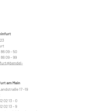
infurt
 23
urt
3 86 09 – 50
 86 09 – 99
furt@bendel-
furt am Main
andstraße 17 -19
t
32 02 13 – 0
32 02 13 – 9