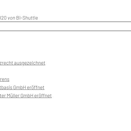
2020
von
BI-Shuttle
enzrecht ausgezeichnet
rens
htbasis GmbH eröffnet
ter Müller GmbH eröffnet