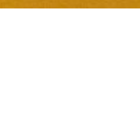
Aktuelles
Hier finden Sie regelmäßig Informationen zur
Bendel Insolvenzverwaltung AG, aktuelle
insolvenzrechtliche Entwicklungen sowie
Pressemeldungen zu ausgewählten
Insolvenzverfahren.
Bendel & Partner als eine der