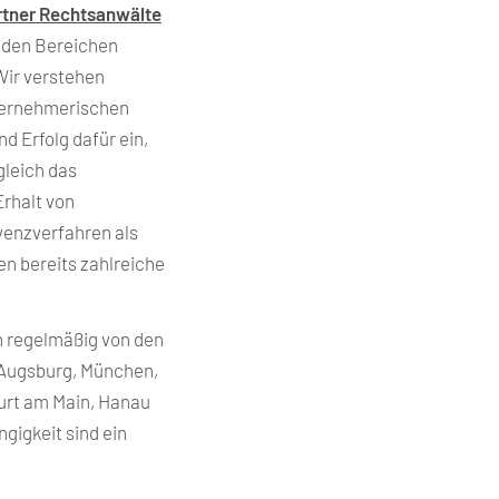
rtner Rechtsanwälte
 den Bereichen
Wir verstehen
nternehmerischen
 Erfolg dafür ein,
gleich das
Erhalt von
lvenzverfahren als
n bereits zahlreiche
n regelmäßig von den
 Augsburg, München,
urt am Main, Hanau
gigkeit sind ein